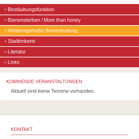
Navigation
Bestäubungsfunktion
überspringen
Bienensterben / More than honey
Wesensgemäße Bienenhaltung
Stadtimkerei
Literatur
Links
KOMMENDE VERANSTALTUNGEN
Aktuell sind keine Termine vorhanden.
KONTAKT