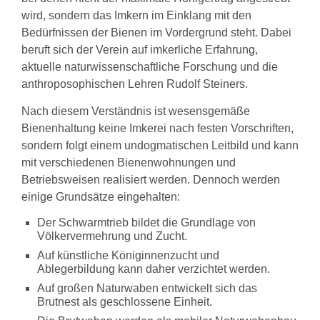
Links
wird, sondern das Imkern im Einklang mit den
Wildbienen
Bedürfnissen der Bienen im Vordergrund steht. Dabei
Wildbienenarten
beruft sich der Verein auf imkerliche Erfahrung,
Bestäubungsfunktion
aktuelle naturwissenschaftliche Forschung und die
Gefährdung
Schutz
anthroposophischen Lehren Rudolf Steiners.
und
Hilfe
Nach diesem Verständnis ist wesensgemäße
Literatur
Bienenhaltung keine Imkerei nach festen Vorschriften,
Links
sondern folgt einem undogmatischen Leitbild und kann
Bienenfreundlich
mit verschiedenen Bienenwohnungen und
Gärtnern
Betriebsweisen realisiert werden. Dennoch werden
Allgemein
Links
einige Grundsätze eingehalten:
Biologische
Der Schwarmtrieb bildet die Grundlage von
Vielfalt
Völkervermehrung und Zucht.
Auf künstliche Königinnenzucht und
Ablegerbildung kann daher verzichtet werden.
Auf großen Naturwaben entwickelt sich das
Brutnest als geschlossene Einheit.