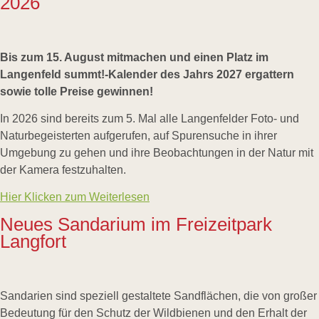
2026
Links
Wildbienen
Wildbienenarten
Bestäubungsfunktion
Bis zum 15. August mitmachen und einen Platz im
Gefährdung
Langenfeld summt!-Kalender des Jahrs 2027 ergattern
Schutz
sowie tolle Preise gewinnen!
und
Hilfe
Literatur
In 2026 sind bereits zum 5. Mal alle Langenfelder Foto- und
Links
Naturbegeisterten aufgerufen, auf Spurensuche in ihrer
Umgebung zu gehen und ihre Beobachtungen in der Natur mit
Bienenfreundlich
Gärtnern
der Kamera festzuhalten.
Allgemein
Links
Hier Klicken zum Weiterlesen
Biologische
Neues Sandarium im Freizeitpark
Vielfalt
Langfort
Sandarien sind speziell gestaltete Sandflächen, die von großer
Bedeutung für den Schutz der Wildbienen und den Erhalt der