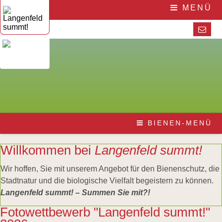
Navigation
Home
MENÜ
überspringen
Die
Initiative
Das
Team
Aktuelles
Veranstaltungen
Presse
Pressematerial
/
Downloads
Pressestimmen
Navigation
Die
BIENEN-MENÜ
überspringen
Honigbiene
Bestäubungsfunktion
Bienensterben
Willkommen bei
Langenfeld summt!
/
More
Wir hoffen, Sie mit unserem Angebot für den Bienenschutz, die
than
Stadtnatur und die biologische Vielfalt begeistern zu können.
honey
Wesensgemäße
Langenfeld summt! – Summen Sie mit?!
Bienenhaltung
Stadtimkerei
Fotowettbewerb "Langenfeld summt!"
Literatur