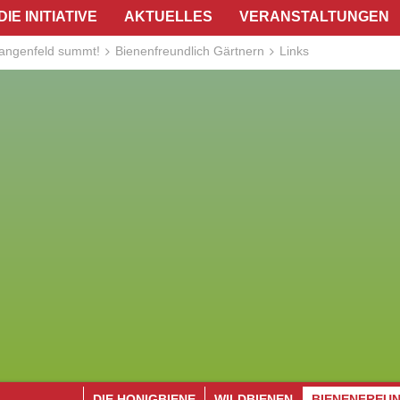
DIE INITIATIVE
AKTUELLES
VERANSTALTUNGEN
angenfeld summt!
Bienenfreundlich Gärtnern
Links
DIE HONIGBIENE
WILDBIENEN
BIENENFREU