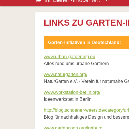
Ihr Bienen-Infocenter:
überspringen
Honigbiene
Bestäubungsfunktion
Bienensterben
/
LINKS ZU GARTEN-I
More
than
honey
Wesensgemäße
Garten-Initiativen in Deutschland:
Bienenhaltung
Stadtimkerei
Literatur
www.urban-gardening.eu
Links
Alles rund ums urbane Gärtnern
Wildbienen
Wildbienenarten
www.naturgarten.org/
Bestäubungsfunktion
NaturGarten e.V. - Verein für naturnahe G
Gefährdung
Schutz
www.workstation-berlin.org/
und
Ideenwerkstatt in Berlin
Hilfe
Literatur
http://blog.schoener-waers.de/category/u
Links
Blog für nachhaltiges Design und bessere 
Bienenfreundlich
Gärtnern
www.gartencoop.org/freiburg