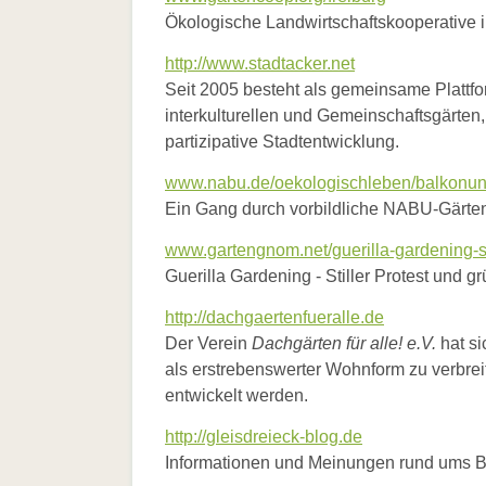
Allgemein
Ökologische Landwirtschaftskooperative
Links
Biologische
http://www.stadtacker.net
Vielfalt
Seit 2005 besteht als gemeinsame Plattfo
interkulturellen und Gemeinschaftsgärten,
partizipative Stadtentwicklung.
www.nabu.de/oekologischleben/balkonun
Ein Gang durch vorbildliche NABU-Gärte
www.gartengnom.net/guerilla-gardening-st
Guerilla Gardening - Stiller Protest und 
http://dachgaertenfueralle.de
Der Verein
Dachgärten für alle! e.V.
hat si
als erstrebenswerter Wohnform zu verbre
entwickelt werden.
http://gleisdreieck-blog.de
Informationen und Meinungen rund ums Be