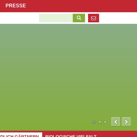
Navigation
PRESSE
überspringen
Suchbegriffe
Navigation
NDLICH GÄRTNERN
BIOLOGISCHE VIELFALT